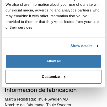
We also share information about your use of our site with
Mosquitera con cremallera para evitar que la suciedad
our social media, advertising and analytics partners who
y los parásitos entren en tu tienda de campaña.
may combine it with other information that you’ve
provided to them or that they’ve collected from your use
of their services.
Todas las características
Toggle features
Show details
Especificaciones técnicas
Toggle techspec
Allow all
Reseñas
Toggle overview
Customize
Información de fabricación
Marca registrada: Thule Sweden AB
Nombre del fabricante: Thule Sweden