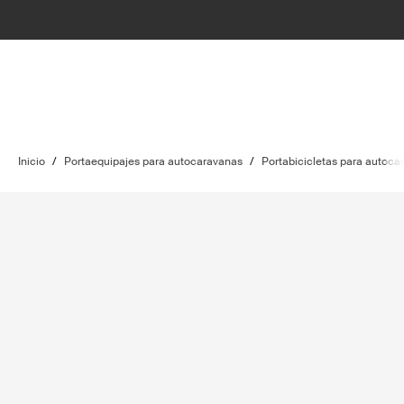
Inicio
/
Portaequipajes para autocaravanas
/
Portabicicletas para autoca