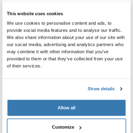
Thule forkmount adapter kit quick
Thule forkmount adapter kit t
release
kit adaptador montado en hor
kit adaptador montado en horquilla
eje pasante negro
This website uses cookies
liberación rápida negro
100,00 €
We use cookies to personalise content and ads, to
100,00 €
provide social media features and to analyse our traffic.
We also share information about your use of our site with
our social media, advertising and analytics partners who
may combine it with other information that you’ve
provided to them or that they’ve collected from your use
Todas las características
Toggle features
of their services.
Especificaciones técnicas
Toggle techspec
Show details
Instrucciones
Toggle guides and instructions
Allow all
Reseñas
Toggle overview
Customize