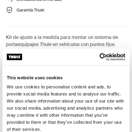
Garantía Thule
Kit de ajuste a la medida para montar un sistema de
portaequipajes Thule en vehículos con puntos fijos
integrados, perfil en T o puntos de fijación de
portaequipajes de instalación personalizada.
This website uses cookies
We use cookies to personalise content and ads, to
provide social media features and to analyse our traffic.
Todas las características
Toggle features
We also share information about your use of our site with
our social media, advertising and analytics partners who
Especificaciones técnicas
Toggle techspec
may combine it with other information that you’ve
provided to them or that they’ve collected from your use
Instrucciones
Toggle guides and instructions
of their services.