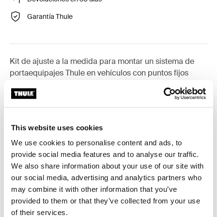
Garantía Thule
Kit de ajuste a la medida para montar un sistema de
portaequipajes Thule en vehículos con puntos fijos
integrados, perfil en T o puntos de fijación de
portaequipajes de instalación personalizada.
This website uses cookies
We use cookies to personalise content and ads, to
provide social media features and to analyse our traffic.
Todas las características
Toggle features
We also share information about your use of our site with
our social media, advertising and analytics partners who
Especificaciones técnicas
Toggle techspec
may combine it with other information that you’ve
provided to them or that they’ve collected from your use
Instrucciones
Toggle guides and instructions
of their services.