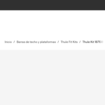
Inicio
/
Barras de techo y plataformas
/
Thule Fit Kits
/
Thule Kit 187138