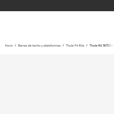
Inicio
/
Barras de techo y plataformas
/
Thule Fit Kits
/
Thule Kit 187086