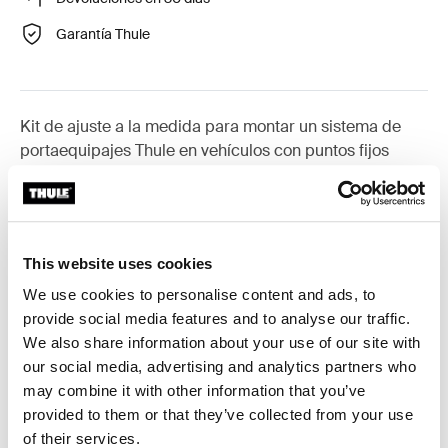
Garantía Thule
Kit de ajuste a la medida para montar un sistema de
portaequipajes Thule en vehículos con puntos fijos
integrados, perfil en T o puntos de fijación de
portaequipajes de instalación personalizada.
This website uses cookies
We use cookies to personalise content and ads, to
provide social media features and to analyse our traffic.
Todas las características
Toggle features
We also share information about your use of our site with
our social media, advertising and analytics partners who
Especificaciones técnicas
Toggle techspec
may combine it with other information that you’ve
provided to them or that they’ve collected from your use
Instrucciones
Toggle guides and instructions
of their services.