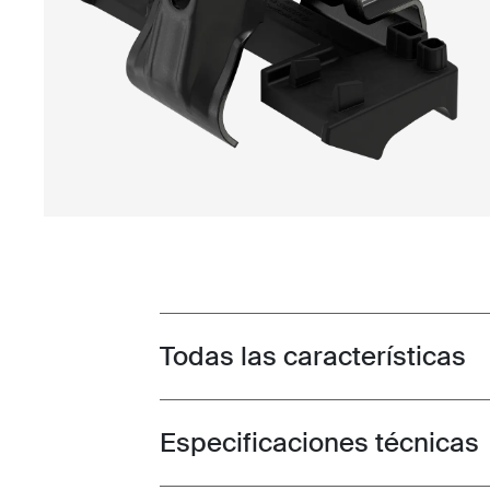
Todas las características
Toggle features
Especificaciones técnicas
Toggle techspec