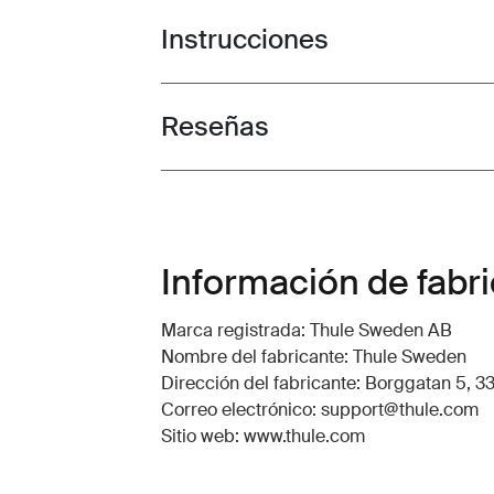
Instrucciones
Toggle guides and instructions
Reseñas
Toggle overview
Información de fabr
Marca registrada: Thule Sweden AB
Nombre del fabricante: Thule Sweden
Dirección del fabricante: Borggatan 5, 33
Correo electrónico: support@thule.com
Sitio web: www.thule.com