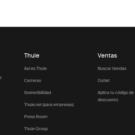
Thule
Ventas
Así es Thule
Buscar tiendas
s
Carreras
Outlet
Sostenibilidad
Aplica tu código de
descuento
Thule.net (para empresas)
Press Room
Thule Group