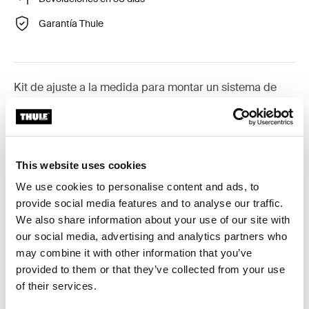
Garantía Thule
Kit de ajuste a la medida para montar un sistema de
portaequipajes en vehículos con carril en el techo.
This website uses cookies
We use cookies to personalise content and ads, to
Todas las características
Toggle features
provide social media features and to analyse our traffic.
We also share information about your use of our site with
Especificaciones técnicas
Toggle techspec
our social media, advertising and analytics partners who
may combine it with other information that you’ve
Instrucciones
Toggle guides and instructions
provided to them or that they’ve collected from your use
of their services.