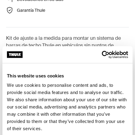
Garantía Thule
Kit de ajuste a la medida para montar un sistema de
barras de techo Thule en vehículos sin puntos de
conexión para portaequipajes ni barras de serie.
This website uses cookies
We use cookies to personalise content and ads, to
Todas las características
Toggle features
provide social media features and to analyse our traffic.
We also share information about your use of our site with
our social media, advertising and analytics partners who
Especificaciones técnicas
Toggle techspec
may combine it with other information that you’ve
provided to them or that they’ve collected from your use
Instrucciones
Toggle guides and instructions
of their services.