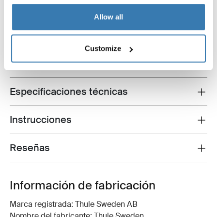
61,00 €
Allow all
Customize
Todas las características
Toggle features
Especificaciones técnicas
Toggle techspec
Instrucciones
Toggle guides and instructions
Reseñas
Toggle overview
Información de fabricación
Marca registrada: Thule Sweden AB
Nombre del fabricante: Thule Sweden