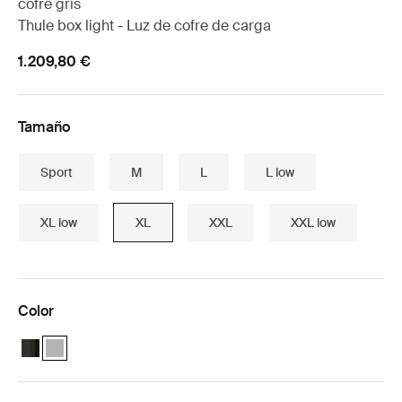
cofre gris
Thule box light - Luz de cofre de carga
1.209,80 €
Tamaño
Sport
M
L
L low
XL low
XL
XXL
XXL low
Color
Set de artículos esenciales Thule Motion 3 Black Glossy
Set de artículos esenciales Thule Motion 3 Titan Glossy (select