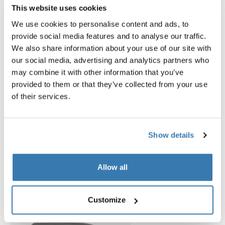
This website uses cookies
Open info modal
We use cookies to personalise content and ads, to
Thule Motion 3 XL
Thule Motion 3 box liner XL/
provide social media features and to analyse our traffic.
cofre portaequipajes titanio brillante
forro de cofre portaequipajes
We also share information about your use of our site with
929,95 €
139,95 €
our social media, advertising and analytics partners who
may combine it with other information that you’ve
provided to them or that they’ve collected from your use
of their services.
Explorar paquetes
Show details
Allow all
Customize