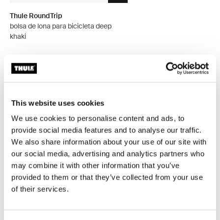
Thule RoundTrip
bolsa de lona para bicicleta deep
khaki
Descripción del producto
Toggle overview
This website uses cookies
We use cookies to personalise content and ads, to
Todas las características
Toggle features
provide social media features and to analyse our traffic.
We also share information about your use of our site with
our social media, advertising and analytics partners who
Especificaciones técnicas
Toggle techspec
may combine it with other information that you’ve
provided to them or that they’ve collected from your use
Instrucciones
Toggle guides and instructions
of their services.
Reseñas