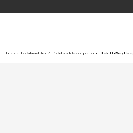
Inicio
/
Portabicicletas
/
Portabicicletas de portón
/
Thule OutWay Hang