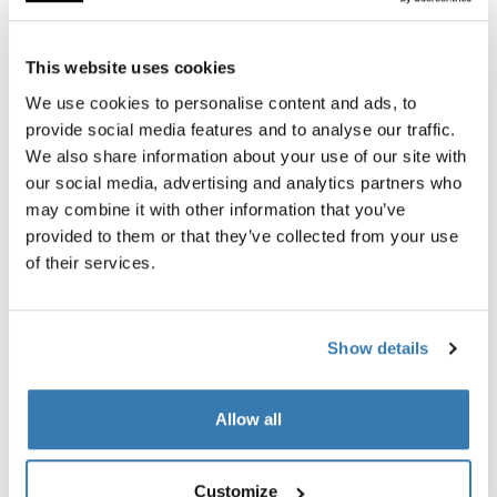
Todas las características
Toggle features
This website uses cookies
We use cookies to personalise content and ads, to
Especificaciones técnicas
Toggle techspec
provide social media features and to analyse our traffic.
We also share information about your use of our site with
Instrucciones
Toggle guides and instructions
our social media, advertising and analytics partners who
may combine it with other information that you’ve
provided to them or that they’ve collected from your use
Reseñas
Toggle overview
of their services.
Show details
Allow all
Customize