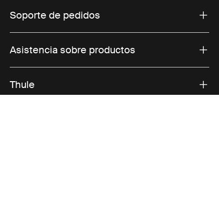
Soporte de pedidos
Asistencia sobre productos
Thule
Ventas
Visit Thule on Facebook (external link)
Visit Thule on Instagram (external link)
Visit Thule on Youtube (external lin
Opciones de pago aceptadas