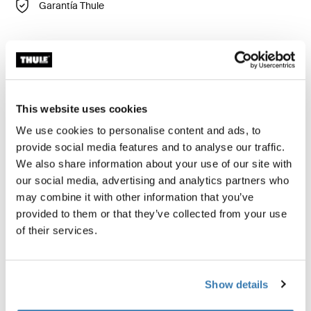
Garantía Thule
Muy fácil y rápido de acoplar a Thule Lightboard.
This website uses cookies
We use cookies to personalise content and ads, to
provide social media features and to analyse our traffic.
Especificaciones técnicas
Toggle techspec
We also share information about your use of our site with
our social media, advertising and analytics partners who
Reseñas
may combine it with other information that you’ve
Toggle overview
provided to them or that they’ve collected from your use
of their services.
Show details