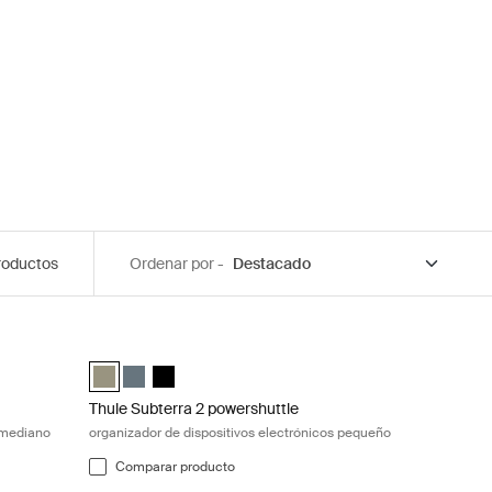
roductos
Ordenar por -
late
izador de dispositivos electrónicos mediano Black
Thule Subterra 2 powershuttle organizador de dispositivos
m Negro (selected)
edium Pizarra oscura
e medium Gris vetiver
Thule Subterra powershuttle small Gris vetiver (selected)
Thule Subterra powershuttle small Pizarra oscura
Thule Subterra powershuttle small Negro
Thule Subterra 2 powershuttle
 mediano
organizador de dispositivos electrónicos pequeño
Comparar producto