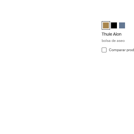
Thule Aion bolsa
Thule Aion toilet
Thule Aion t
Thule Ai
Thule Aion
bolsa de aseo
Comparar prod