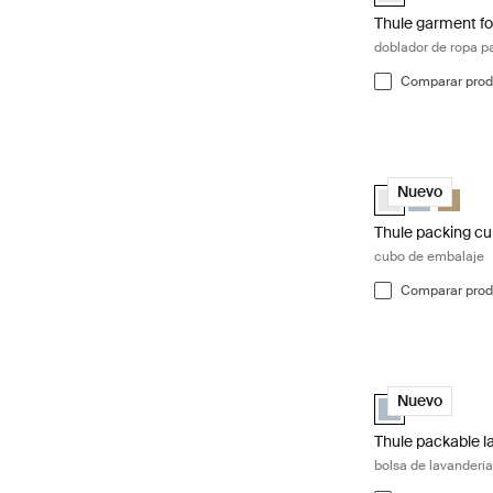
Thule garment fo
doblador de ropa 
Comparar prod
Thule packing c
Thule packing c
Thule packi
Thule p
Nuevo
Thule packing c
cubo de embalaje
Comparar prod
Thule packable la
Thule packable l
Nuevo
Thule packable l
bolsa de lavandería 