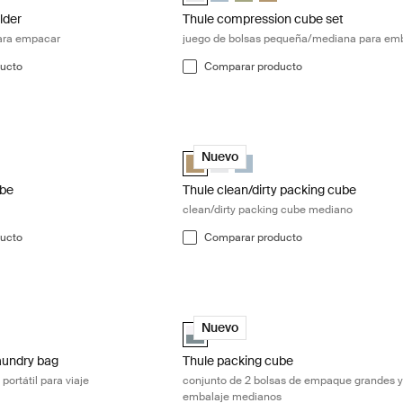
lder
Thule compression cube set
para empacar
juego de bolsas pequeña/mediana para em
ucto
Comparar producto
ube cubo de embalaje White
Thule clean/dirty packing cube clean/
ube medium Blanco (selected)
ng cube medium Gris estanque
acking cube medium Beige suave
Thule clean/dirty packing cube Beige s
Thule clean/dirty packing cube Bl
Thule clean/dirty packing cub
Nuevo
ube
Thule clean/dirty packing cube
clean/dirty packing cube mediano
ucto
Comparar producto
undry bag bolsa de lavandería portátil para viaje Pond gray
Thule packing cube conjunto de 2 bol
aundry bag Gris estanque (selected)
Thule packing cube family set Gris es
Nuevo
aundry bag
Thule packing cube
portátil para viaje
conjunto de 2 bolsas de empaque grandes y
embalaje medianos