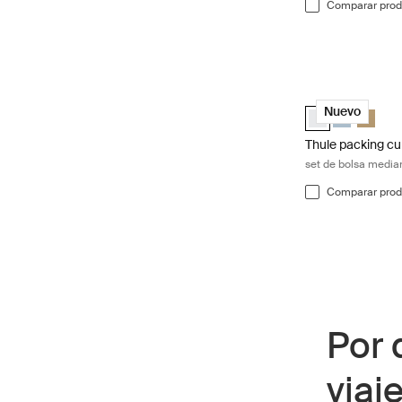
Comparar prod
Thule packing cu
Thule packing cu
Thule packi
Thule p
Nuevo
Thule packing cu
set de bolsa media
Comparar prod
Por 
viaj