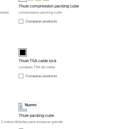
Thule compression packing cube
balaje
compression packing cube
Comparar producto
dirty packing cube mediano Gentle beige
Thule TSA cable lock candado TSA de cable Black
uave (selected)
anco
e Gris estanque
Thule TSA cable lock Negro (selected)
Thule TSA cable lock
candado TSA de cable
Comparar producto
sas de empaque grandes y 2 cubos de embalaje medianos Pond gray/wh
Thule packing cube bolsa para empacar grande Pond gray
tanque/blanco (selected)
Thule packing cube large Gris estanque (selected)
Nuevo
Thule packing cube
 2 cubos de
bolsa para empacar grande