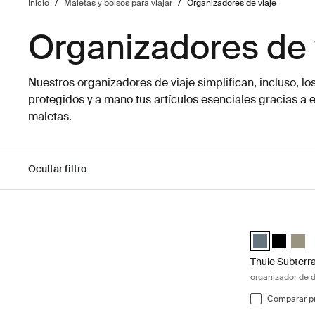
Inicio
/
Maletas y bolsos para viajar
/
Organizadores de viaje
Organizadores de 
Nuestros organizadores de viaje simplifican, incluso, lo
protegidos y a mano tus artículos esenciales gracias a
maletas.
Ocultar filtro
Ir a los resultados
Thule Subterra
Thule Subterr
Thule Sub
Thule
Thule Subterr
organizador de d
Comparar p