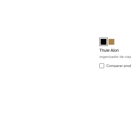
Thule Aion organi
Thule Aion trave
Thule Aion t
Thule Aion
organizador de viaj
Comparar prod