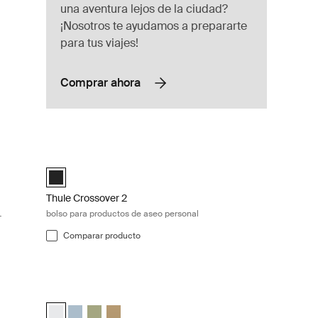
una aventura lejos de la ciudad?
¡Nosotros te ayudamos a prepararte
para tus viajes!
Comprar ahora
ble grande 10L/15L Pond gray
Thule Crossover 2 bolso para productos de aseo personal Bl
anque (selected)
ui oscuro
Thule Crossover 2 toiletry bag Negro (selected)
Thule Crossover 2
L
bolso para productos de aseo personal
Comparar producto
 bolsas pequeña/mediana para embalaje White
Thule compression packing cube compression packing cube
elected)
 estanque
Verde suave
set Beige suave
Thule compression packing cube small Blanco (selected)
Thule compression packing cube small Gris estanque
Thule compression packing cube small Verde suav
Thule compression packing cube Beige suave