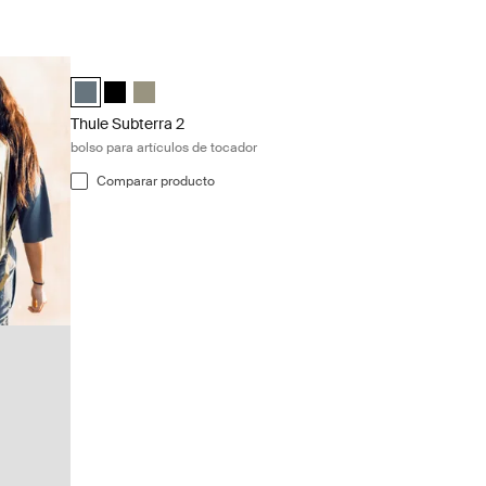
Thule Subterra 2 bolso para artículos de tocador Dark slate
Thule Subterra toiletry bag Pizarra oscura (selected)
Thule Subterra toiletry bag Negro
Thule Subterra toiletry bag Gris vetiver
Thule Subterra 2
bolso para artículos de tocador
Comparar producto