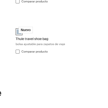
Comparar producto
 x-pequeña Pond gray
Thule travel shoe bag bolsa ajustable para zapatos de viaje 
que (selected)
Thule travel shoe bag Gris estanque (selected)
Nuevo
Thule travel shoe bag
bolsa ajustable para zapatos de viaje
Comparar producto
e