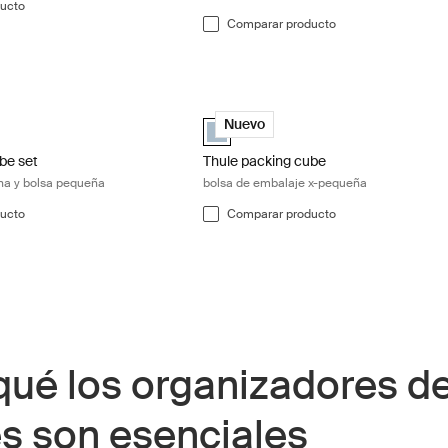
ucto
Comparar producto
be set set de bolsa mediana y bolsa pequeña White
Thule packing cube bolsa de embalaje
be set Blanco (selected)
ng cube set Gris estanque
acking cube set Beige suave
Thule packing cube- xsmall Gris estan
Nuevo
be set
Thule packing cube
na y bolsa pequeña
bolsa de embalaje x-pequeña
ucto
Comparar producto
qué los organizadores d
es son esenciales