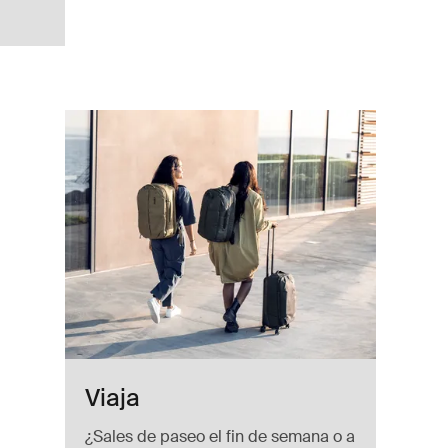
o 3L Deep khaki
curo (selected)
s estanque
Viaja
¿Sales de paseo el fin de semana o a