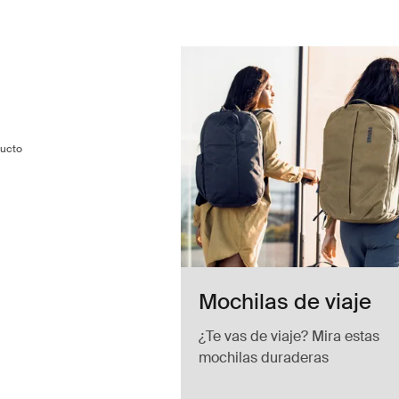
 de aseo Nutria brown
ry bag Nutria brown (selected)
oiletry bag Negro
on toiletry bag Pizarra oscura
ucto
Mochilas de viaje
¿Te vas de viaje? Mira estas
mochilas duraderas