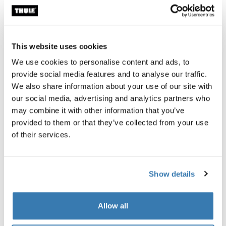
Garantía Thule
Encontrar en tienda
This website uses cookies
We use cookies to personalise content and ads, to
provide social media features and to analyse our traffic.
El Thule Subterra 2 Powershuttle proporciona un
We also share information about your use of our site with
almacenamiento cuidadoso para cargadores, cables,
our social media, advertising and analytics partners who
pequeños dispositivos electrónicos, bolígrafos y otros
may combine it with other information that you’ve
artículos.
provided to them or that they’ve collected from your use
of their services.
Show details
Todas las características
Toggle features
Allow all
Especificaciones técnicas
Toggle techspec