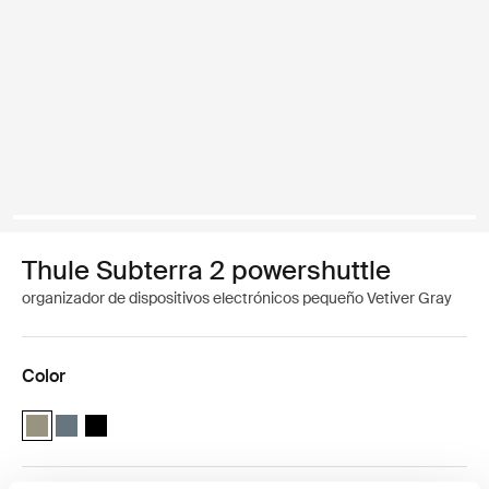
Thule Subterra 2 powershuttle
organizador de dispositivos electrónicos pequeño Vetiver Gray
Color
Thule Subterra powershuttle small Gris vetiver (selected)
Thule Subterra powershuttle small Pizarra oscura
Thule Subterra powershuttle small Negro