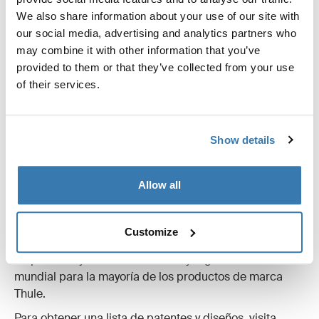
derechos de propiedad intelectual.
We also share information about your use of our site with
our social media, advertising and analytics partners who
Las marcas comerciales, los nombres de marca y los
may combine it with other information that you’ve
logotipos corporativos que pertenecen a Thule no
provided to them or that they’ve collected from your use
deben utilizarse de ninguna forma sin la autorización
of their services.
previa por escrito otorgada por Thule.
Show details
Allow all
Patente
Customize
En consecuencia, Thule cuenta con un amplio número
de patentes y diseños en trámite y registrados a nivel
mundial para la mayoría de los productos de marca
Thule.
Para obtener una lista de patentes y diseños, visita