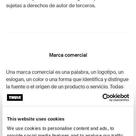
sujetas a derechos de autor de terceros.
Marca comercial
Una marca comercial es una palabra, un logotipo, un
eslogan, un color o una forma que identifica y distingue
la fuente o el origen de un producto o servicio. Todas
las marcas comerciales que pertenecen a Thule son
activos importantes y valiosos de la empresa.
A menos que se indique lo contrario en este sitio, todas
las marcas comerciales, los nombres de marca y los
This website uses cookies
logotipos corporativos son propiedad de Thule o de sus
We use cookies to personalise content and ads, to
afiliados y están protegidos por las leyes sobre
provide social media features and to analyse our traffic.