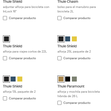
Thule Shield
Thule Chasm
adjuntar alforja para bicicleta con
bolso para el manubrio para
InLock 16"
bicicleta 2L
Comparar producto
Comparar producto
Thule Shield alforja para viajes cortos de 22L Black
Thule Shield alforja 25L paquete de 
Thule Shield Pannier22L Negro (selected)
Thule Shield Pannier 25L Negro (s
Thule Shield pannier 25L Azul
Thule Shield pannier 25L
Thule Shield
Thule Shield
alforja para viajes cortos de 22L
alforja 25L paquete de 2
Comparar producto
Comparar producto
Thule Shield alforja 13L paquete de 2 Black
Thule Paramount alforja y mochila pa
Thule Shield pannier 13L Negro (selected)
Thule Shield pannier 13L Azul
Thule Shield pannier 13L Amarillo
Thule Paramount Hybrid Pannier 2
Thule Paramount Hybrid Pan
Thule Paramount Hybrid 
Thule Shield
Thule Paramount
alforja 13L paquete de 2
alforja y mochila para bicicleta
híbrida de 26 L
Comparar producto
Comparar producto