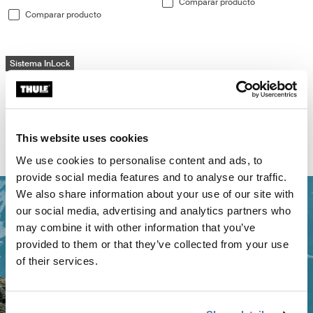
Comparar producto
Comparar producto
Thule Shield alforja para bicicleta con InLock 22L Black
Sistema InLock
Thule Shield pannier with InLock 22L Negro (selected)
Thule Shield pannier with InLock 22L Azul medio
Thule Shield pannier with InLock 22L Naranja polvoriento
Thule Shield
alforja para bicicleta con InLock
22L
This website uses cookies
Comparar producto
We use cookies to personalise content and ads, to
provide social media features and to analyse our traffic.
We also share information about your use of our site with
our social media, advertising and analytics partners who
may combine it with other information that you’ve
provided to them or that they’ve collected from your use
of their services.