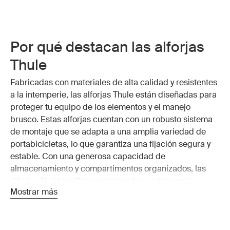
Por qué destacan las alforjas
Thule
Fabricadas con materiales de alta calidad y resistentes
a la intemperie, las alforjas Thule están diseñadas para
proteger tu equipo de los elementos y el manejo
brusco. Estas alforjas cuentan con un robusto sistema
de montaje que se adapta a una amplia variedad de
portabicicletas, lo que garantiza una fijación segura y
estable. Con una generosa capacidad de
almacenamiento y compartimentos organizados, las
alforjas Thule facilitan mantener tus pertenencias
Mostrar más
seguras y accesibles, ya sea que estés navegando por
las calles de la ciudad o por caminos remotos.