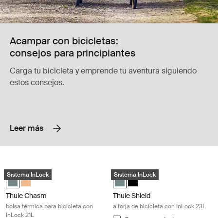
Acampar con bicicletas:
consejos para principiantes
Carga tu bicicleta y emprende tu aventura siguiendo
estos consejos.
Leer más
Thule Chasm bolsa térmica para bicicleta con InLock 21L Mid blue
Thule Shield alforja de bicicleta con
Sistema InLock
Sistema InLock
Thule Chasm cooler with InLock 21L Azul medio (selected)
Thule Chasm cooler with InLock 21L Naranja polvoriento
Thule Shield backpack with InLoc
Thule Shield backpack with 
Thule Chasm
Thule Shield
bolsa térmica para bicicleta con
alforja de bicicleta con InLock 23L
InLock 21L