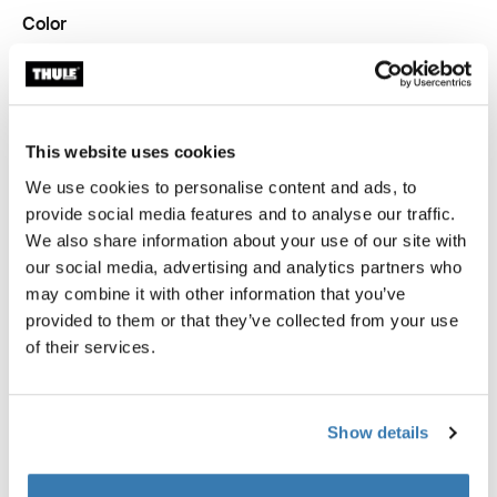
Color
Thule compression packing cube small Blanco
Thule compression packing cube small Gris estanque
Thule compression packing cube small Verde suave (selec
Thule compression packing cube Beige suave
This website uses cookies
Garantía Thule
We use cookies to personalise content and ads, to
provide social media features and to analyse our traffic.
Encontrar en tienda
We also share information about your use of our site with
our social media, advertising and analytics partners who
may combine it with other information that you’ve
provided to them or that they’ve collected from your use
of their services.
Empaca con mayor eficiencia y mantén tu organización
gracias a un organizador de viaje semitransparente
que se expande y comprime para aprovechar al
Show details
máximo el espacio de almacenaje.