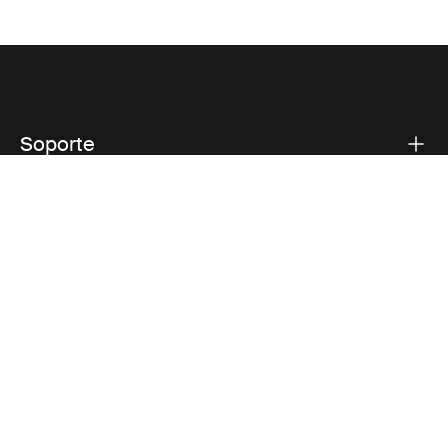
Soporte
Respaldo sobre el producto
Thule
Visit Thule on Facebook (external link)
Visit Thule on Instagram (external link)
Visit Thule on Youtube (external lin