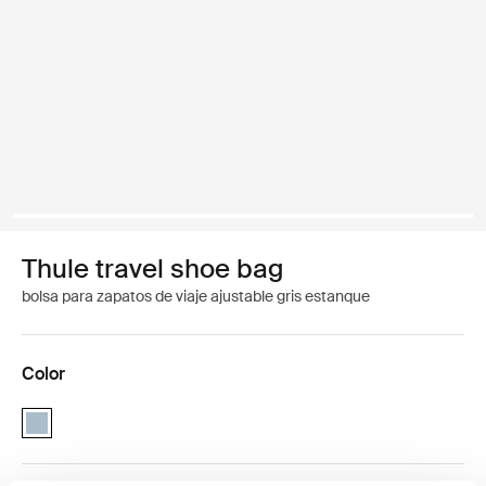
Thule travel shoe bag
bolsa para zapatos de viaje ajustable gris estanque
Color
Thule travel shoe bag Gris estanque (selected)