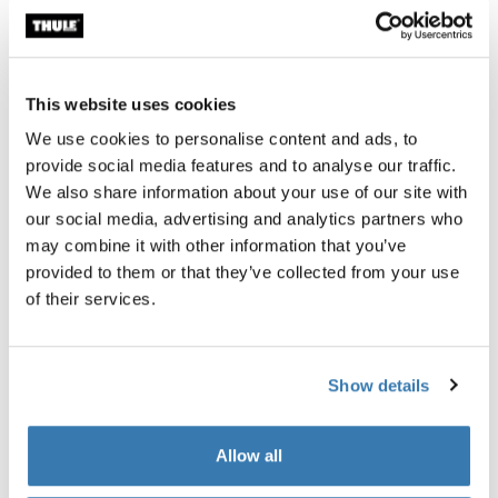
Garantía Thule
Encontrar en tienda
This website uses cookies
We use cookies to personalise content and ads, to
provide social media features and to analyse our traffic.
We also share information about your use of our site with
our social media, advertising and analytics partners who
La bolsa para zapatos de viaje ajustable Thule
may combine it with other information that you’ve
mantiene los zapatos bien guardados, evitando que la
provided to them or that they’ve collected from your use
suciedad se transfiera a la ropa limpia.
of their services.
Show details
Descripción del producto
Toggle overview
Allow all
Todas las características
Toggle features