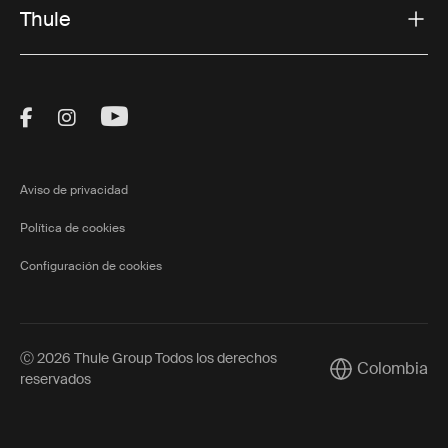
Thule
Visit Thule on Facebook (external link)
Visit Thule on Instagram (external link)
Visit Thule on Youtube (external lin
Aviso de privacidad
Política de cookies
Configuración de cookies
Ⓒ 2026 Thule Group Todos los derechos
Colombia
Current market/
reservados