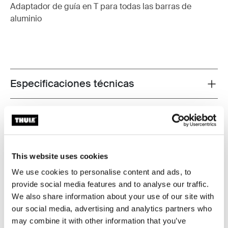
Adaptador de guía en T para todas las barras de
aluminio
Especificaciones técnicas
Toggle techspec
Probados al límite
En el Thule Test Center™ ubicado en Hillerstorp,
This website uses cookies
Suecia, los productos son sometidos a pruebas
extremas. Nuestros sistemas de portaequipajes están
We use cookies to personalise content and ads, to
diseñados para cargar tus equipos y ser instalados de
provide social media features and to analyse our traffic.
la forma más segura y firme posible. A continuación, te
We also share information about your use of our site with
contamos algunas de las tantas pruebas que
our social media, advertising and analytics partners who
realizamos.
may combine it with other information that you’ve