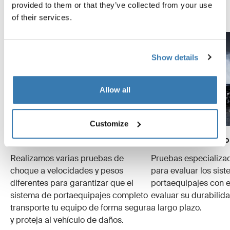
provided to them or that they’ve collected from your use
Explora el Thule Test Center
of their services.
Show details
Allow all
Customize
Pruebas de choque
Simulaciones de uso
Realizamos varias pruebas de
Pruebas especializa
choque a velocidades y pesos
para evaluar los sis
diferentes para garantizar que el
portaequipajes con e
sistema de portaequipajes completo
evaluar su durabilid
transporte tu equipo de forma segura
a largo plazo.
y proteja al vehículo de daños.