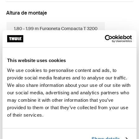
Altura de montaje
1.80 - 1.99 m Furgoneta Compacta T 3200
2.25 - 2.44 m Medio
2.45 - 2.64 m Grande
This website uses cookies
2.65 - 2.84 m X-Large
We use cookies to personalise content and ads, to
provide social media features and to analyse our traffic.
We also share information about your use of our site with
our social media, advertising and analytics partners who
Garantía Thule
may combine it with other information that you’ve
provided to them or that they’ve collected from your use
Encontrar en tienda
of their services.
Panel lateral de privacidad para toldos Thule para
Show details