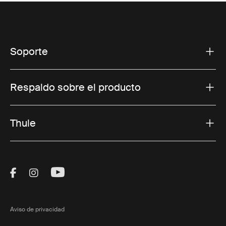
Soporte
Respaldo sobre el producto
Thule
Visit Thule on Facebook (external link)
Visit Thule on Instagram (external link)
Visit Thule on Youtube (external lin
Aviso de privacidad