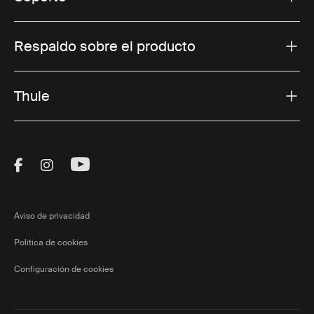
Respaldo sobre el producto
Thule
Visit Thule on Facebook (external link)
Visit Thule on Instagram (external link)
Visit Thule on Youtube (external lin
Aviso de privacidad
Política de cookies
Configuración de cookies