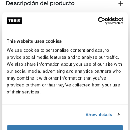
Descripción del producto
Toggle overview
Todas las características
Toggle features
Especificaciones técnicas
Toggle techspec
This website uses cookies
We use cookies to personalise content and ads, to
Instrucciones
Toggle guides and instructions
provide social media features and to analyse our traffic.
We also share information about your use of our site with
our social media, advertising and analytics partners who
Probados al límite
may combine it with other information that you’ve
provided to them or that they’ve collected from your use
En el Thule Test Center™ ubicado en Hillerstorp,
of their services.
Suecia, los productos son sometidos a pruebas
extremas. Nuestros sistemas de portaequipajes están
diseñados para cargar tus equipos y ser instalados de
Show details
la forma más segura y firme posible. A continuación, te
contamos algunas de las tantas pruebas que