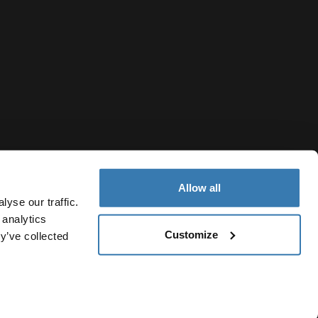
Allow all
yse our traffic.
 analytics
Customize
y’ve collected
Colombia
Política de cookies
Configuración de cookies
Current market/Sw