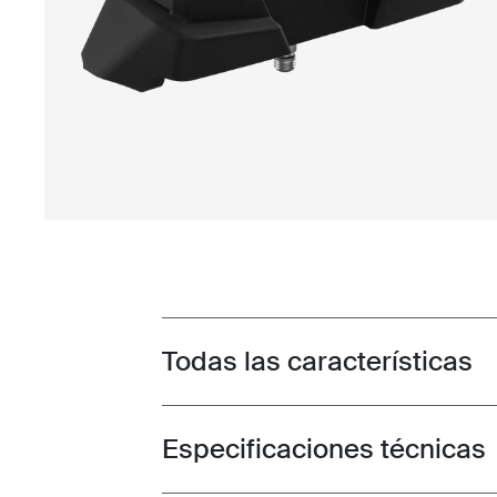
Todas las características
Toggle features
Especificaciones técnicas
Toggle techspec