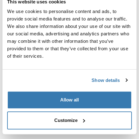
This website uses cookies
Kit de ajuste a la medida para montar un sistema de
portaequipajes de techo Thule en vehículos con puntos
We use cookies to personalise content and ads, to
de fijación integrados, perfil en T o puntos de fijación
provide social media features and to analyse our traffic.
de portaequipajes de instalación personalizada.
We also share information about your use of our site with
our social media, advertising and analytics partners who
may combine it with other information that you’ve
provided to them or that they’ve collected from your use
of their services.
Todas las características
Toggle features
Show details
Especificaciones técnicas
Toggle techspec
Allow all
Instrucciones
Toggle guides and instructions
Customize