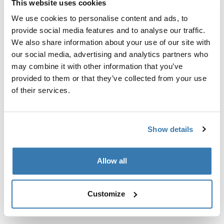
This website uses cookies
Kit de ajuste a la medida para montar un sistema de
portaequipajes de techo Thule en vehículos con puntos
We use cookies to personalise content and ads, to
de fijación integrados, perfil en T o puntos de fijación
provide social media features and to analyse our traffic.
de portaequipajes de instalación personalizada.
We also share information about your use of our site with
our social media, advertising and analytics partners who
may combine it with other information that you’ve
provided to them or that they’ve collected from your use
of their services.
Todas las características
Toggle features
Show details
Especificaciones técnicas
Toggle techspec
Allow all
Instrucciones
Toggle guides and instructions
Customize