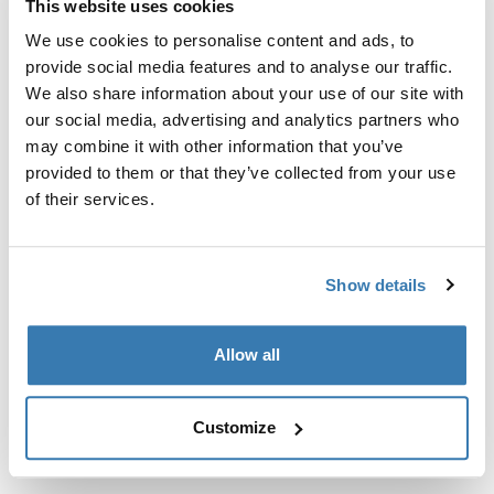
This website uses cookies
Kit de ajuste a la medida para montar un sistema de
portaequipajes de techo Thule en vehículos con puntos
We use cookies to personalise content and ads, to
de fijación integrados, perfil en T o puntos de fijación
provide social media features and to analyse our traffic.
de portaequipajes de instalación personalizada.
We also share information about your use of our site with
our social media, advertising and analytics partners who
may combine it with other information that you’ve
provided to them or that they’ve collected from your use
of their services.
Todas las características
Toggle features
Show details
Especificaciones técnicas
Toggle techspec
Allow all
Instrucciones
Toggle guides and instructions
Customize