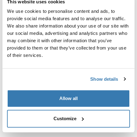
This website uses cookies
Kit de ajuste a la medida para montar un sistema de
portaequipajes de techo Thule en vehículos con puntos
We use cookies to personalise content and ads, to
de fijación integrados, perfil en T o puntos de fijación
provide social media features and to analyse our traffic.
de portaequipajes de instalación personalizada.
We also share information about your use of our site with
our social media, advertising and analytics partners who
may combine it with other information that you’ve
provided to them or that they’ve collected from your use
of their services.
Todas las características
Toggle features
Show details
Especificaciones técnicas
Toggle techspec
Allow all
Instrucciones
Toggle guides and instructions
Customize