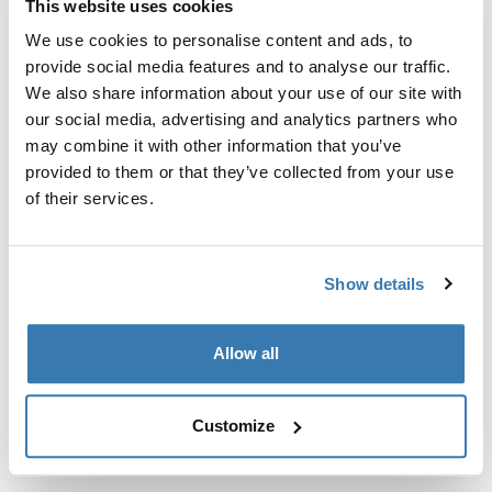
This website uses cookies
Kit de ajuste a la medida para montar un sistema de
portaequipajes de techo Thule en vehículos con puntos
We use cookies to personalise content and ads, to
de fijación integrados, perfil en T o puntos de fijación
provide social media features and to analyse our traffic.
de portaequipajes de instalación personalizada.
We also share information about your use of our site with
our social media, advertising and analytics partners who
may combine it with other information that you’ve
provided to them or that they’ve collected from your use
of their services.
Todas las características
Toggle features
Show details
Especificaciones técnicas
Toggle techspec
Allow all
Instrucciones
Toggle guides and instructions
Customize