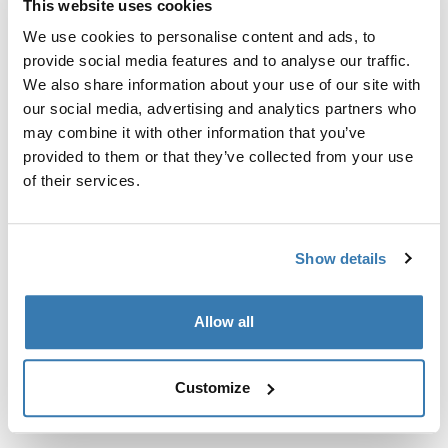
This website uses cookies
Kit de ajuste a la medida para montar un sistema de
portaequipajes de techo Thule en vehículos con puntos
We use cookies to personalise content and ads, to
de fijación integrados, perfil en T o puntos de fijación
provide social media features and to analyse our traffic.
de portaequipajes de instalación personalizada.
We also share information about your use of our site with
our social media, advertising and analytics partners who
may combine it with other information that you’ve
provided to them or that they’ve collected from your use
of their services.
Todas las características
Toggle features
Show details
Especificaciones técnicas
Toggle techspec
Allow all
Instrucciones
Toggle guides and instructions
Customize