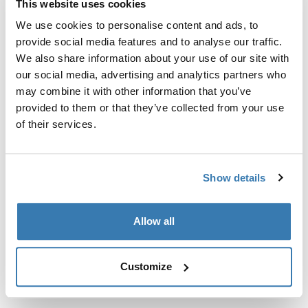
This website uses cookies
Kit de ajuste a la medida para montar un sistema de
portaequipajes de techo Thule en vehículos con puntos
We use cookies to personalise content and ads, to
de fijación integrados, perfil en T o puntos de fijación
provide social media features and to analyse our traffic.
de portaequipajes de instalación personalizada.
We also share information about your use of our site with
our social media, advertising and analytics partners who
may combine it with other information that you’ve
provided to them or that they’ve collected from your use
of their services.
Todas las características
Toggle features
Show details
Especificaciones técnicas
Toggle techspec
Allow all
Instrucciones
Toggle guides and instructions
Customize