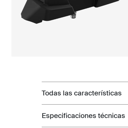
Todas las características
Toggle features
Especificaciones técnicas
Toggle techspec