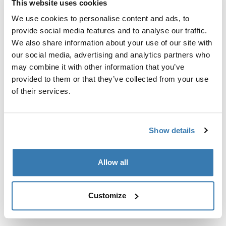
This website uses cookies
Kit de ajuste a la medida para montar un sistema de
portaequipajes de techo Thule en vehículos con puntos
We use cookies to personalise content and ads, to
de fijación integrados, perfil en T o puntos de fijación
provide social media features and to analyse our traffic.
de portaequipajes de instalación personalizada.
We also share information about your use of our site with
our social media, advertising and analytics partners who
may combine it with other information that you’ve
provided to them or that they’ve collected from your use
of their services.
Todas las características
Toggle features
Show details
Especificaciones técnicas
Toggle techspec
Allow all
Instrucciones
Toggle guides and instructions
Customize