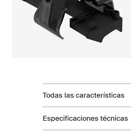
Todas las características
Toggle features
Especificaciones técnicas
Toggle techspec