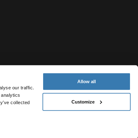
Allow all
yse our traffic.
 analytics
Customize
y’ve collected
Colombia
Política de cookies
Configuración de cookies
Current market/Sw