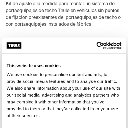
Kit de ajuste a la medida para montar un sistema de
portaequipajes de techo Thule en vehículos sin puntos
de fijación preexistentes del portaequipajes de techo o
con portaequipajes instalados de fábrica.
Todas las características
Toggle features
This website uses cookies
We use cookies to personalise content and ads, to
Especificaciones técnicas
Toggle techspec
provide social media features and to analyse our traffic.
We also share information about your use of our site with
Instrucciones
Toggle guides and instructions
our social media, advertising and analytics partners who
may combine it with other information that you’ve
provided to them or that they’ve collected from your use
of their services.