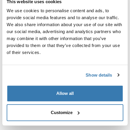
This website uses cookies
Kit de ajuste a la medida para montar un sistema de
portaequipajes de techo Thule en vehículos sin puntos
We use cookies to personalise content and ads, to
de fijación preexistentes del portaequipajes de techo o
provide social media features and to analyse our traffic.
con portaequipajes instalados de fábrica.
We also share information about your use of our site with
our social media, advertising and analytics partners who
may combine it with other information that you’ve
provided to them or that they’ve collected from your use
of their services.
Todas las características
Toggle features
Show details
Especificaciones técnicas
Toggle techspec
Allow all
Instrucciones
Toggle guides and instructions
Customize