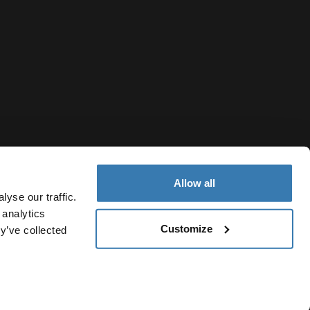
Allow all
yse our traffic.
 analytics
Customize
y’ve collected
Colombia
Política de cookies
Configuración de cookies
Current market/Sw