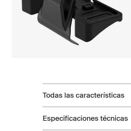
Todas las características
Toggle features
Especificaciones técnicas
Toggle techspec