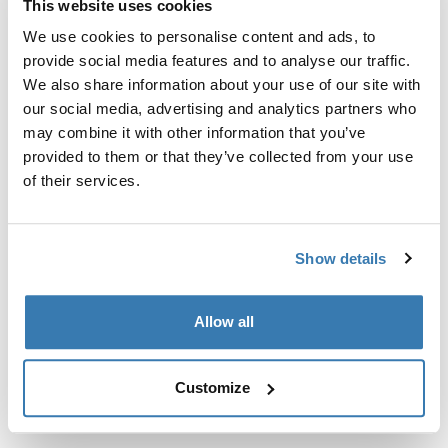
This website uses cookies
Kit de ajuste a la medida para montar un sistema de
portaequipajes de techo Thule en vehículos sin puntos
We use cookies to personalise content and ads, to
de fijación preexistentes del portaequipajes de techo o
provide social media features and to analyse our traffic.
con portaequipajes instalados de fábrica.
We also share information about your use of our site with
our social media, advertising and analytics partners who
may combine it with other information that you’ve
provided to them or that they’ve collected from your use
of their services.
Todas las características
Toggle features
Show details
Especificaciones técnicas
Toggle techspec
Allow all
Instrucciones
Toggle guides and instructions
Customize