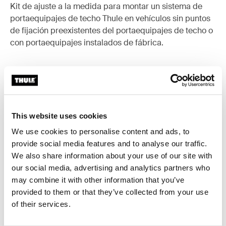
Kit de ajuste a la medida para montar un sistema de
portaequipajes de techo Thule en vehículos sin puntos
de fijación preexistentes del portaequipajes de techo o
con portaequipajes instalados de fábrica.
Todas las características
Toggle features
This website uses cookies
We use cookies to personalise content and ads, to
Especificaciones técnicas
Toggle techspec
provide social media features and to analyse our traffic.
We also share information about your use of our site with
Instrucciones
Toggle guides and instructions
our social media, advertising and analytics partners who
may combine it with other information that you’ve
provided to them or that they’ve collected from your use
of their services.