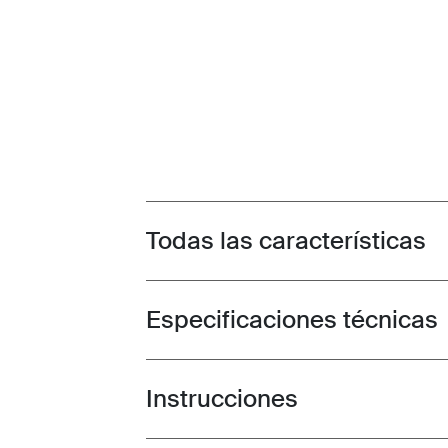
Todas las características
Toggle features
Especificaciones técnicas
Toggle techspec
Instrucciones
Toggle guides and instructions