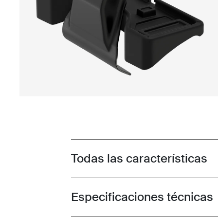
Todas las características
Toggle features
Especificaciones técnicas
Toggle techspec