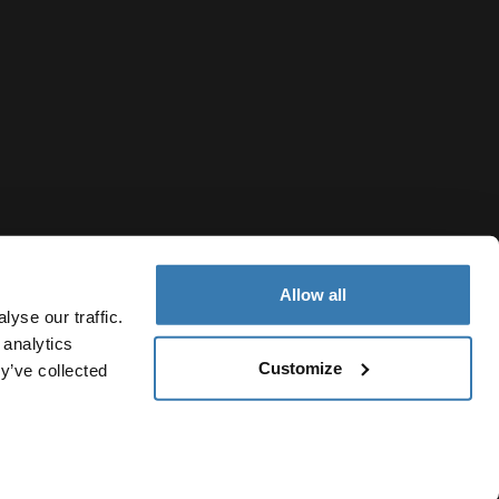
Allow all
yse our traffic.
 analytics
Customize
y’ve collected
Colombia
Política de cookies
Configuración de cookies
Current market/Sw