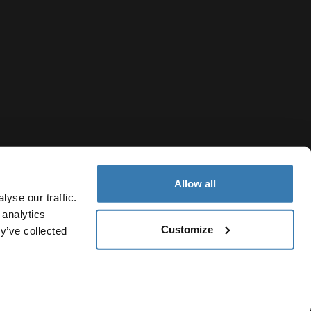
Allow all
yse our traffic.
 analytics
Customize
y’ve collected
Colombia
Política de cookies
Configuración de cookies
Current market/Sw