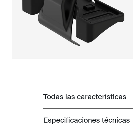
Todas las características
Toggle features
Especificaciones técnicas
Toggle techspec