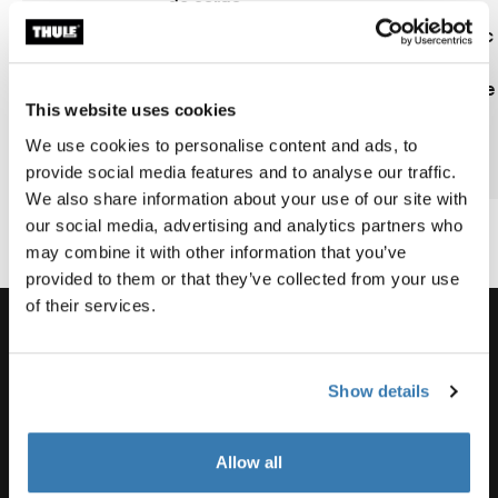
de carga
unas
Barnes’
ciclismo y
para la
vacaciones
most epic
el
parte
familiares
bike
ciclismo
trasera del
en
adventure
de
This website uses cookies
automóvil?
bicicleta?
carretera
We use cookies to personalise content and ads, to
2 min. de
2 min. de
lectura
lectura
3 min
provide social media features and to analyse our traffic.
We also share information about your use of our site with
our social media, advertising and analytics partners who
may combine it with other information that you’ve
provided to them or that they’ve collected from your use
of their services.
Show details
Soporte
Allow all
Respaldo sobre el producto