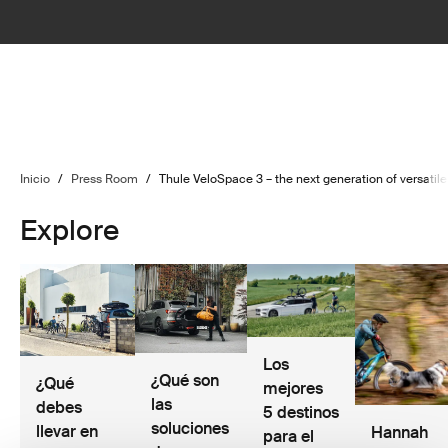
Inicio
/
Press Room
/
Thule VeloSpace 3 – the next generation of versatile, 
Explore
Los
¿Qué son
¿Qué
mejores
las
debes
5 destinos
soluciones
llevar en
Hannah
para el