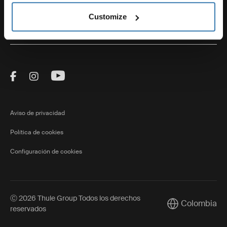
Customize
Thule
Visit Thule on Facebook (external link)
Visit Thule on Instagram (external link)
Visit Thule on Youtube (external lin
Aviso de privacidad
Política de cookies
Configuración de cookies
Ⓒ 2026 Thule Group Todos los derechos
Colombia
Current market/
reservados