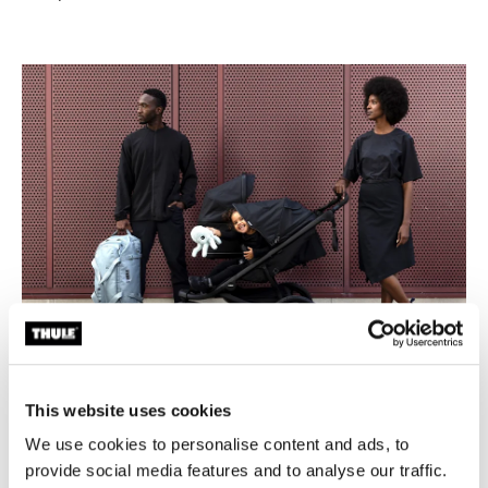
Thule Urban Glide doble
This website uses cookies
We use cookies to personalise content and ads, to
La carriola doble todoterreno Thule Urban Glide 3 es la
provide social media features and to analyse our traffic.
compañera perfecta desde el nacimiento para padres