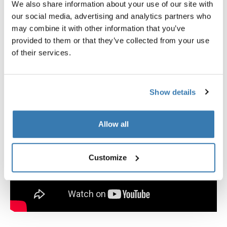
We also share information about your use of our site with
activos con dos hijos. Esta liviana carriola doble tiene
our social media, advertising and analytics partners who
asientos espaciosos y ajustables individualmente y
may combine it with other information that you’ve
pasa fácilmente por las puertas.
provided to them or that they’ve collected from your use
of their services.
Show details
Allow all
Customize