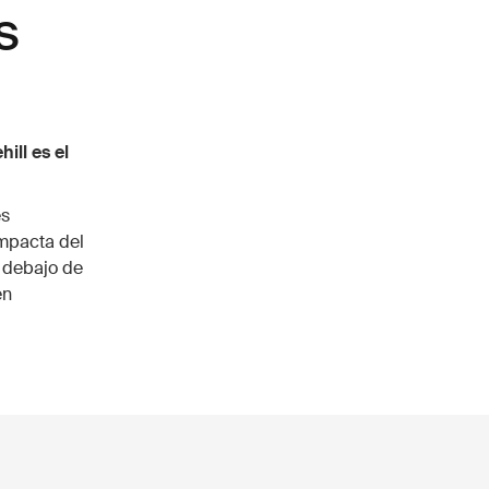
s
ill es el
es
mpacta del
 debajo de
en