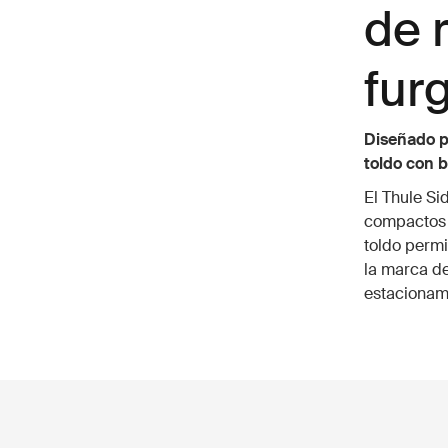
de 
fur
Diseñado pa
toldo con 
El Thule Si
compactos 
toldo perm
la marca de
estacionami