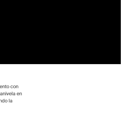
iento con
anivela en
ndo la