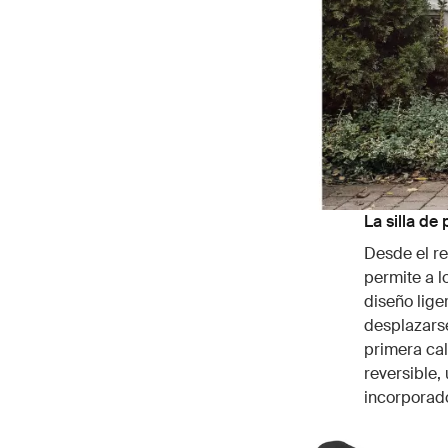
La silla d
Desde el re
permite a l
diseño lige
desplazarse
primera cal
reversible,
incorporad