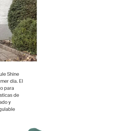
ule Shine
mer día. El
to para
sticas de
ado y
gulable