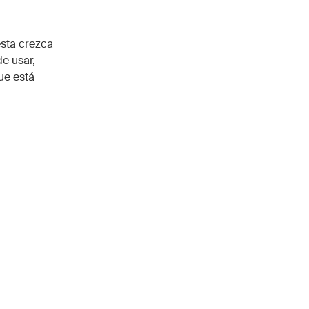
esta crezca
e usar,
ue está