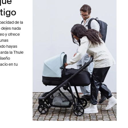
que
tigo
pacidad de la
e dejes nada
eo y ofrece
gunas
ndo hayas
arda la Thule
diseño
acio en tu