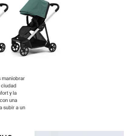
s maniobrar
a ciudad
ort y la
 con una
a subir a un