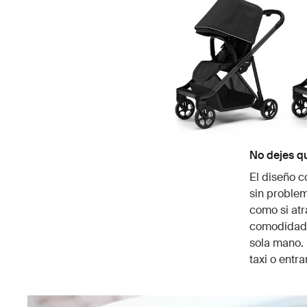
No dejes qu
El diseño c
sin problem
como si atr
comodidad d
sola mano. 
taxi o entra