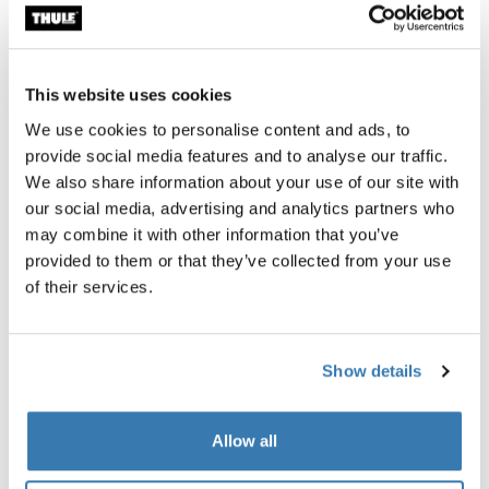
altos estándares y atención al detalle. Este enfoque
local no solo ofrece una calidad excepcional, sino que
también se alinea con el compromiso de Thule con la
This website uses cookies
sostenibilidad y la innovación.
We use cookies to personalise content and ads, to
provide social media features and to analyse our traffic.
We also share information about your use of our site with
our social media, advertising and analytics partners who
may combine it with other information that you’ve
provided to them or that they’ve collected from your use
of their services.
Acerca de Reacha: una
innovación modular y
Show details
sostenible
Allow all
En Thule, creemos en ayudar a las personas a llevar lo
que más les importa a donde sea que la vida los lleve.