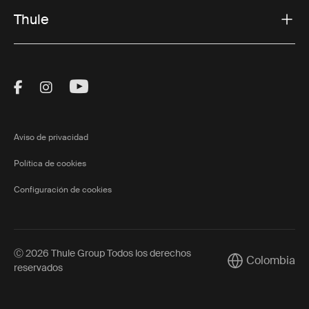
Thule
Visit Thule on Facebook (external link)
Visit Thule on Instagram (external link)
Visit Thule on Youtube (external lin
Aviso de privacidad
Política de cookies
Configuración de cookies
Ⓒ 2026 Thule Group Todos los derechos
Colombia
Current market/
reservados