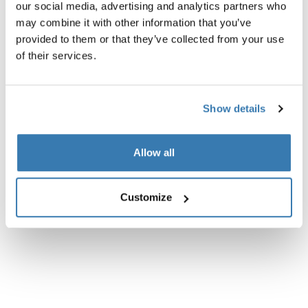
our social media, advertising and analytics partners who
may combine it with other information that you’ve
provided to them or that they’ve collected from your use
Descripción del producto
Toggle overview
of their services.
Todas las características
Toggle features
Show details
Especificaciones técnicas
Toggle techspec
Allow all
Instrucciones
Toggle guides and instructions
Customize