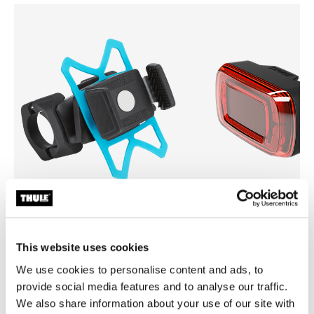
Thule smartphone bike mount
Thule Delight 2
fijación de smartphone para bicicleta
Luz trasera
This website uses cookies
negro
We use cookies to personalise content and ads, to
provide social media features and to analyse our traffic.
We also share information about your use of our site with