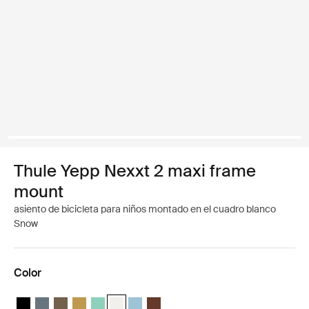
Thule Yepp Nexxt 2 maxi frame
mount
asiento de bicicleta para niños montado en el cuadro blanco
Snow
Color
Thule Yepp Nexxt 2 Negro medianoche
Thule Yepp Nexxt 2 Pizarra oscura
Thule Yepp Nexxt 2 Caqui oscuro
Thule Yepp Nexxt 2 Amarillo brillante
Thule Yepp Nexxt 2 Maxi Mint Green
Thule Yepp Nexxt 2 Maxi Snow White (selecte
Thule Yepp Nexxt 2 Maxi Aguamarina
Thule Yepp Nexxt 2 Maxi Chocolate 