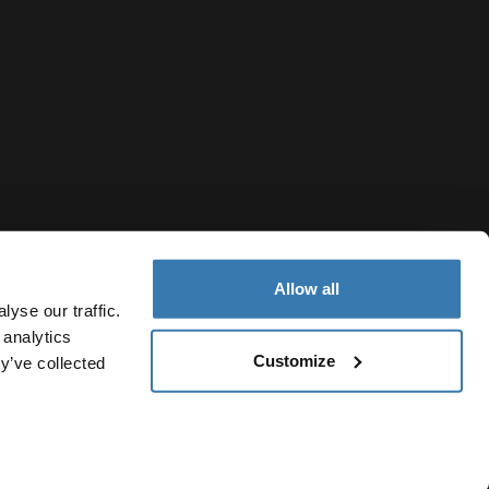
Allow all
yse our traffic.
 analytics
Customize
y’ve collected
Colombia
Política de cookies
Configuración de cookies
Current market/Sw