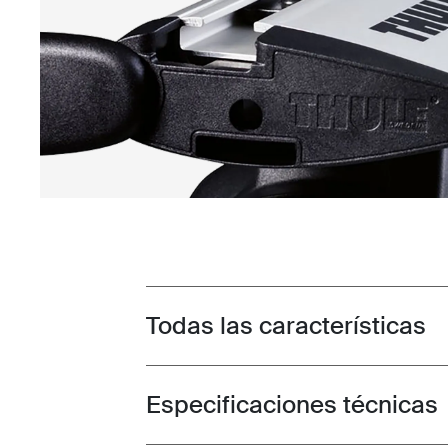
Todas las características
Toggle features
Especificaciones técnicas
Toggle techspec