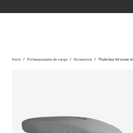
Inicio
/
Portaequipajes de carga
/
Accesorios
/
Thule box lid cover s