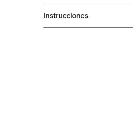
Instrucciones
Toggle guides and instructions