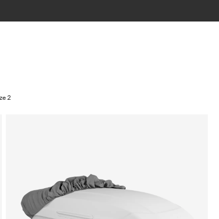
ize 2