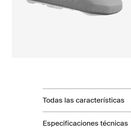
Todas las características
Toggle features
Especificaciones técnicas
Toggle techspec