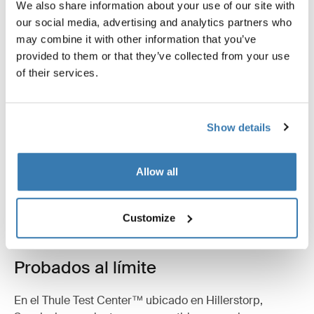
We also share information about your use of our site with
our social media, advertising and analytics partners who
may combine it with other information that you’ve
provided to them or that they’ve collected from your use
of their services.
Descripción del producto
Toggle overview
Show details
Todas las características
Toggle features
Especificaciones técnicas
Toggle techspec
Allow all
Instrucciones
Toggle guides and instructions
Customize
Probados al límite
En el Thule Test Center™ ubicado en Hillerstorp,