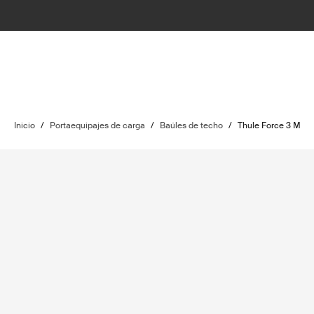
Inicio
/
Portaequipajes de carga
/
Baúles de techo
/
Thule Force 3 M